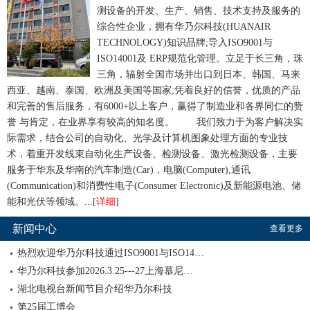
测设备的开发、生产、销售、技术支持及服务的
综合性企业，拥有华乃尔科技(HUANAIR
TECHNOLOGY)知识品牌;导入ISO9001与
ISO14001及 ERP规范化管理。立足于长三角，珠
三角，辐射全国市场并出口到日本、韩国、马来
西亚、越南、泰国、欧洲及美国等国家;凭着良好的信誉，优质的产品
和完善的售后服务，有6000+以上客户，赢得了制造业和各界同仁的赞
誉 与肯定，在业界享有较高的知名度。
我们致力于为客户解决实
际需求，结合公司的自动化、光学及计算机图象处理方面的专业技
术，着重开发线束自动化生产设备、检测设备、激光检测设备，主要
服务于华东及华南的汽车制造(Car)，电脑(Computer),通讯
(Communication)和消费性电子(Consumer Electronic)及新能源电池、储
能和光伏等领域。...[
详细
]
新闻中心
查看更多
热烈欢迎华乃尔科技通过ISO9001与ISO14…
华乃尔科技参加2026.3.25---27上海慕尼…
湖北电视台新闻节目介绍华乃尔科技
第25届工博会