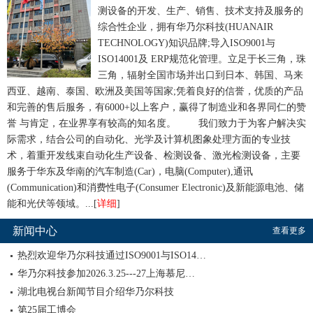
测设备的开发、生产、销售、技术支持及服务的
综合性企业，拥有华乃尔科技(HUANAIR
TECHNOLOGY)知识品牌;导入ISO9001与
ISO14001及 ERP规范化管理。立足于长三角，珠
三角，辐射全国市场并出口到日本、韩国、马来
西亚、越南、泰国、欧洲及美国等国家;凭着良好的信誉，优质的产品
和完善的售后服务，有6000+以上客户，赢得了制造业和各界同仁的赞
誉 与肯定，在业界享有较高的知名度。
我们致力于为客户解决实
际需求，结合公司的自动化、光学及计算机图象处理方面的专业技
术，着重开发线束自动化生产设备、检测设备、激光检测设备，主要
服务于华东及华南的汽车制造(Car)，电脑(Computer),通讯
(Communication)和消费性电子(Consumer Electronic)及新能源电池、储
能和光伏等领域。...[
详细
]
新闻中心
查看更多
热烈欢迎华乃尔科技通过ISO9001与ISO14…
华乃尔科技参加2026.3.25---27上海慕尼…
湖北电视台新闻节目介绍华乃尔科技
第25届工博会