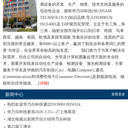
测设备的开发、生产、销售、技术支持及服务的
综合性企业，拥有华乃尔科技(HUANAIR
TECHNOLOGY)知识品牌;导入ISO9001与
ISO14001及 ERP规范化管理。立足于长三角，珠
三角，辐射全国市场并出口到日本、韩国、马来
西亚、越南、泰国、欧洲及美国等国家;凭着良好的信誉，优质的产品
和完善的售后服务，有6000+以上客户，赢得了制造业和各界同仁的赞
誉 与肯定，在业界享有较高的知名度。
我们致力于为客户解决实
际需求，结合公司的自动化、光学及计算机图象处理方面的专业技
术，着重开发线束自动化生产设备、检测设备、激光检测设备，主要
服务于华东及华南的汽车制造(Car)，电脑(Computer),通讯
(Communication)和消费性电子(Consumer Electronic)及新能源电池、储
能和光伏等领域。...[
详细
]
新闻中心
查看更多
热烈欢迎华乃尔科技通过ISO9001与ISO14…
华乃尔科技参加2026.3.25---27上海慕尼…
湖北电视台新闻节目介绍华乃尔科技
第25届工博会