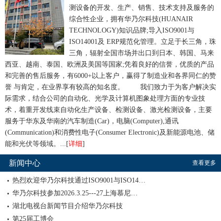
测设备的开发、生产、销售、技术支持及服务的
综合性企业，拥有华乃尔科技(HUANAIR
TECHNOLOGY)知识品牌;导入ISO9001与
ISO14001及 ERP规范化管理。立足于长三角，珠
三角，辐射全国市场并出口到日本、韩国、马来
西亚、越南、泰国、欧洲及美国等国家;凭着良好的信誉，优质的产品
和完善的售后服务，有6000+以上客户，赢得了制造业和各界同仁的赞
誉 与肯定，在业界享有较高的知名度。
我们致力于为客户解决实
际需求，结合公司的自动化、光学及计算机图象处理方面的专业技
术，着重开发线束自动化生产设备、检测设备、激光检测设备，主要
服务于华东及华南的汽车制造(Car)，电脑(Computer),通讯
(Communication)和消费性电子(Consumer Electronic)及新能源电池、储
能和光伏等领域。...[
详细
]
新闻中心
查看更多
热烈欢迎华乃尔科技通过ISO9001与ISO14…
华乃尔科技参加2026.3.25---27上海慕尼…
湖北电视台新闻节目介绍华乃尔科技
第25届工博会