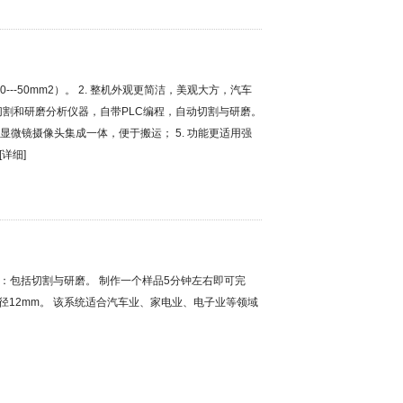
（0---50mm2）。 2. 整机外观更简洁，美观大方，汽车
动切割和研磨分析仪器，自带PLC编程，自动切割与研磨。
显微镜摄像头集成一体，便于搬运； 5. 功能更适用强
[
详细
]
：包括切割与研磨。 制作一个样品5分钟左右即可完
持直径12mm。 该系统适合汽车业、家电业、电子业等领域