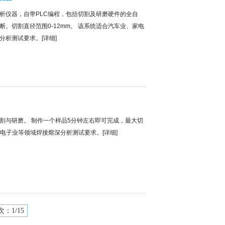
析仪器，自带PLC编程，包括切割及研磨硬件的全自
。切割直径范围0-12mm。 该系统适合汽车业、家电
分析测试要求。[
详细
]
割与研磨。 制作一个样品5分钟左右即可完成，最大切
、电子业等领域焊接熔深分析测试要求。[
详细
]
次：1/15