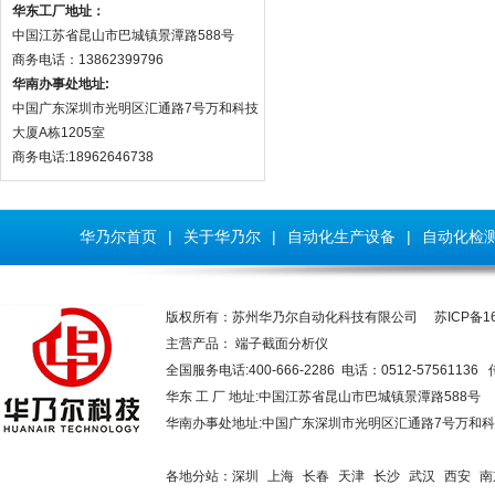
华东工厂地址：
中国江苏省昆山市巴城镇景潭路588号
商务电话：13862399796
华南办事处地址:
中国广东深圳市光明区汇通路7号万和科技
大厦A栋1205室
商务电话:18962646738
华乃尔首页
|
关于华乃尔
|
自动化生产设备
|
自动化检
版权所有：苏州华乃尔自动化科技有限公司
苏ICP备16
主营产品：
端子截面分析仪
全国服务电话:400-666-2286 电话：0512-57561136 
华东 工 厂 地址:中国江苏省昆山市巴城镇景潭路58
华南办事处地址:中国广东深圳市光明区汇通路7号万和科技大厦
各地分站：
深圳
上海
长春
天津
长沙
武汉
西安
南