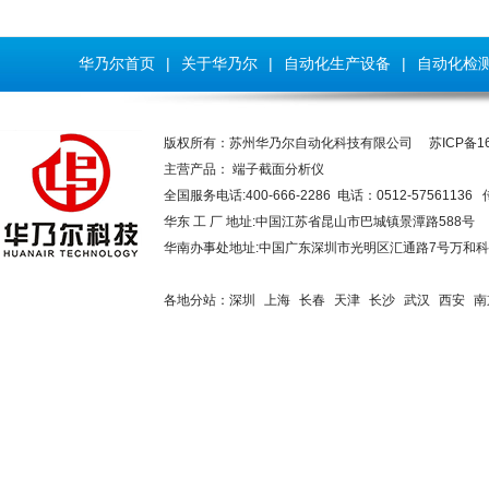
华乃尔首页
|
关于华乃尔
|
自动化生产设备
|
自动化检
版权所有：苏州华乃尔自动化科技有限公司
苏ICP备16
主营产品：
端子截面分析仪
全国服务电话:400-666-2286 电话：0512-57561136 
华东 工 厂 地址:中国江苏省昆山市巴城镇景潭路58
华南办事处地址:中国广东深圳市光明区汇通路7号万和科技大厦
各地分站：
深圳
上海
长春
天津
长沙
武汉
西安
南