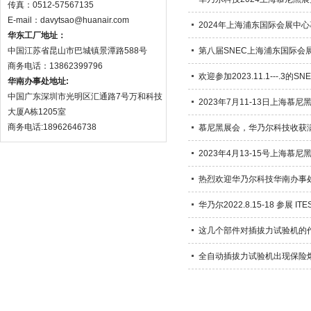
传真：0512-57567135
E-mail：davytsao@huanair.com
2024年上海浦东国际会展中心慕尼
华东工厂地址：
中国江苏省昆山市巴城镇景潭路588号
第八届SNEC上海浦东国际会
商务电话：13862399796
欢迎参加2023.11.1---.3
华南办事处地址:
中国广东深圳市光明区汇通路7号万和科技
2023年7月11-13日上海慕尼黑
大厦A栋1205室
商务电话:18962646738
慕尼黑展会，华乃尔科技收获满
2023年4月13-15号上海慕尼
热烈欢迎华乃尔科技华南办事
华乃尔2022.8.15-18 参展 I
这几个部件对插拔力试验机的
全自动插拔力试验机出现保险