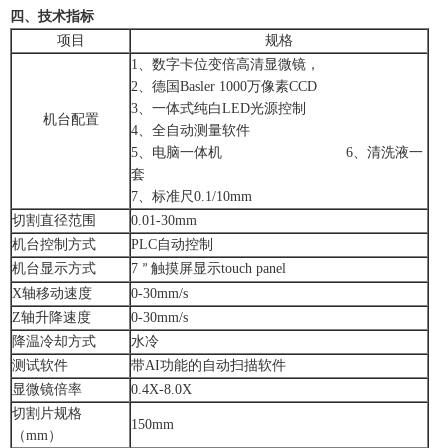
四、技术指标
项目
规格
1、数字卡位变倍高清显微镜，
2、
德国
Basler 1000
万像素
CCD
3
、一体式纯白
LED
光源控制
机台配置
4
、全自动测量软件
5
、电脑一体机
6
、清洗液
一
套
7
、标准尺
0.1/10mm
切割直径范围
0.01-
30
mm
机台控制
方式
PLC
自动控制
机台
显示方式
7
触摸屏显示
touch panel
”
X
轴移动速度
0-30mm/s
Z
轴升降速度
0-30mm/s
降温冷却方式
水冷
测试软件
带
AI
功能的
自动扫描软件
显微镜倍率
0.
4
X-
8.0
X
切割片规格
1
50
mm
（
mm
）