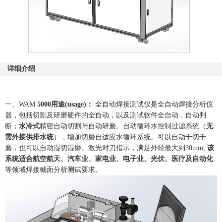
详细介绍
一、WAM
5
000
用途
(usage)
：
全自动焊接测试仪是全自
动
焊接
分析仪
器，包括切
割及研磨硬件的全自动
，以及
测试软件全自动，自动判
断；
水冷式
精密
自动切割与自动研磨。自动循环水控制过滤系统
（
无
需外接供排水统
）
，增加切磨自适应水循环系统。可以自动干切干
磨，也可以自动湿切湿磨
。激光对刀指示，
满足
外径最大到
3
0mm
;
该
系统适合
航空航天
、汽车业、家电业、电子业、
光伏
、
医疗及自动化
等领域
焊接
截面分析测试要求。