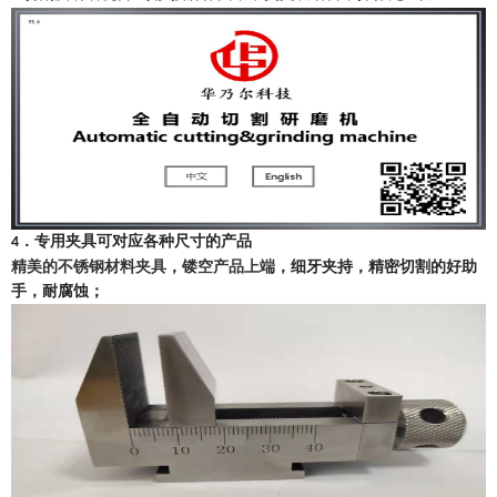
．专用夹具可对应各种尺寸的
产品
4
精美的不锈钢材料夹具
，
镂空
产品
上端
，细牙夹持，精密切割的好助
手，耐腐蚀；