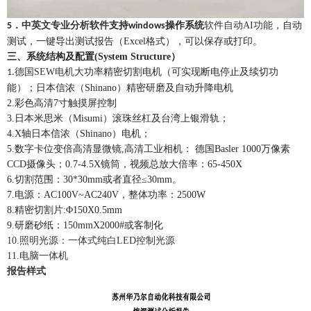
．
中英文专业分析软件
支持
操作系统
软件自动
AI
功能
，
自动
5
windows
测试，一键导出测试报告（
Excel
格式），可以保存或打印。
三、
系统结构及配置
(System Structure
）
德国
SEW
电机
大
功率
精密切割电机（可实现断电停止及续切功
1.
能）；日本信浓（
Shinano）精密研磨及自动升降电机
2.彩色高清7寸触摸屏控制
3.日本米思米（Misumi）滚珠丝杠及台湾上银滑轨；
4.X轴日本信浓（Shinano）
电机；
5.数字卡位变倍高清
显微镜
,
高清
工业相机：
德国
Basler 1000万像素
CCD摄像头；
0.7-4.5X
镜筒，
视频总放大倍率：
65-450
X
6
.切割范围：30*30mm
或者直径
≤
30mm。
7
.电源：
AC100V~AC240V，整体
功率：
2500
W
8
.精密
切割片
:
Φ
150X0.5mm
9
.研磨砂纸：150mmX20
00#
或客制化
10.照明光源：一体式纯白LED控制光源
11.电脑一体机
报告样式