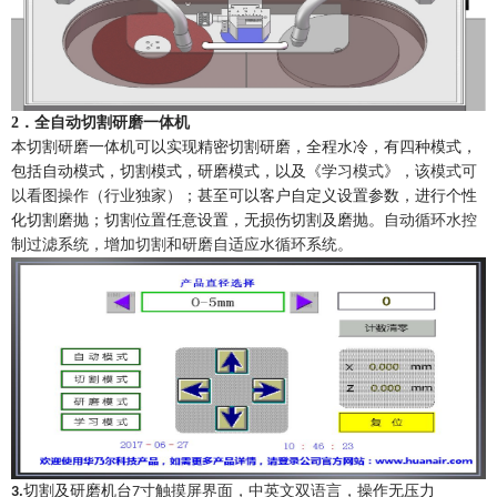
2
．全自动切割研磨一体机
本切割
研磨
一体机可以
实现精密
切割
研磨，
全程水冷
，
有
四种模式，
包括自动模式，切割模式，研磨模式，以及
《
学习模式
》，该模式
可
以看图操作
（行业独家）
；
甚至可以客户自定义设置参数，进行个性
化切割磨抛；切割位置任意设置
，无损伤切割及磨抛。
自动循环水控
制过滤系统，增加切割和研磨自适应水循环系统。
切割及研磨机台
寸触摸屏界面
，
中英文双语言
，操作无压力
3.
7