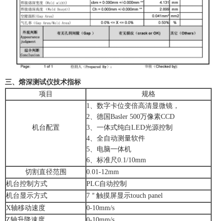
三、熔深测试仪技术指标
项目
规格
1、数字卡位变倍高清显微镜，
2、
德国
Basler 500
万像素
CCD
机台配置
3
、一体式纯白
LED
光源控制
4
、全自动测量软件
5
、电脑一体机
6
、标准尺
0.1/10mm
切割直径范围
0.01-
12
mm
机台控制
方式
PLC
自动控制
机台
显示方式
7
触摸屏显示
touch panel
”
X
轴移动速度
0-10mm/s
Z
轴升降速度
0-10mm/s