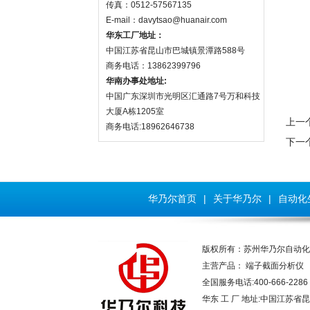
传真：0512-57567135
E-mail：davytsao@huanair.com
华东工厂地址：
中国江苏省昆山市巴城镇景潭路588号
商务电话：13862399796
华南办事处地址:
中国广东深圳市光明区汇通路7号万和科技
大厦A栋1205室
上一
商务电话:18962646738
下一
华乃尔首页
|
关于华乃尔
|
自动化
版权所有：苏州华乃尔自动
主营产品：
端子截面分析仪
全国服务电话:400-666-2286
华东 工 厂 地址:中国江