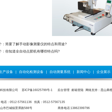
个：
简要了解手动影像测量仪的特点和用途?
个：
你知道全自动点胶机有哪些特点吗?
生产设备
|
自动化检测设备
|
自动测量系统
|
新闻中心
|
企业展示
化科技有限公司
苏ICP备16025799号-1
后台管理
邮箱登陆
网络支持：昆山果
 电话：0512-57561136 传真：0512-57567135
苏省昆山市巴城镇景潭路588号 商务电话:13862399796